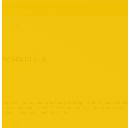
News:
TOP FLUGHAFEN TRANSFERPREISE AUF ANFRAGE TELEFONIS
SCHNELL &
SICHER
Kurzstrecke innerhalb der Stadt, Ausflüge in der Region, Fahrt
Unser Unternehmen zeichnet sich durch umfassende Leistungen aus.
möchten, sind wir schnell für Sie da.