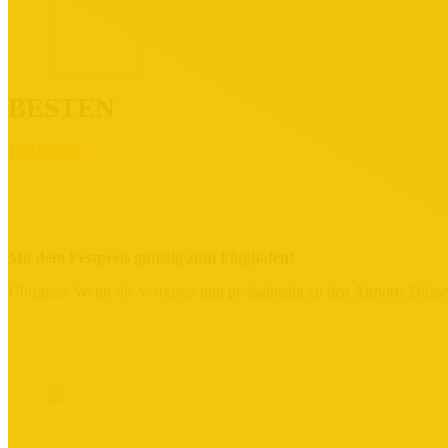
BESTEN
PREISE
Mit dem Festpreis günstig zum Flughafen!
Übrigens: Wenn Sie verreisen und preisgünstig zu den Airports Düss