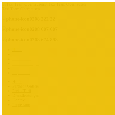
Taxi Team Oberhausen
0208 222 22
0208 607 607
0208 674 898
Home
Partner / Galerie
Preis / Tarif
Dienstleistungen
Kontakt
Impressum
Home
Partner / Galerie
Preis / Tarif
Dienstleistungen
Kontakt
Impressum