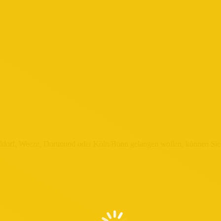
eldorf, Weeze, Dortmund oder Köln/Bonn gelangen wollen, können Sie 