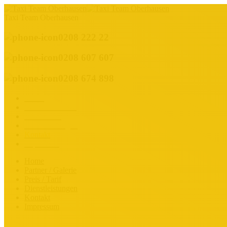
Taxi Team Oberhausen
0208 222 22
0208 607 607
0208 674 898
Home
Partner / Galerie
Preis / Tarif
Dienstleistungen
Kontakt
Impressum
Home
Partner / Galerie
Preis / Tarif
Dienstleistungen
Kontakt
Impressum