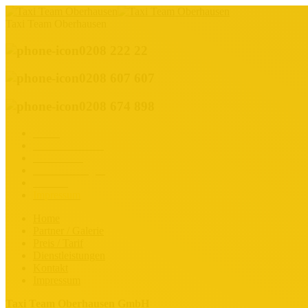
Taxi Team Oberhausen
0208 222 22
0208 607 607
0208 674 898
Home
Partner / Galerie
Preis / Tarif
Dienstleistungen
Kontakt
Impressum
Home
Partner / Galerie
Preis / Tarif
Dienstleistungen
Kontakt
Impressum
Taxi Team Oberhausen GmbH