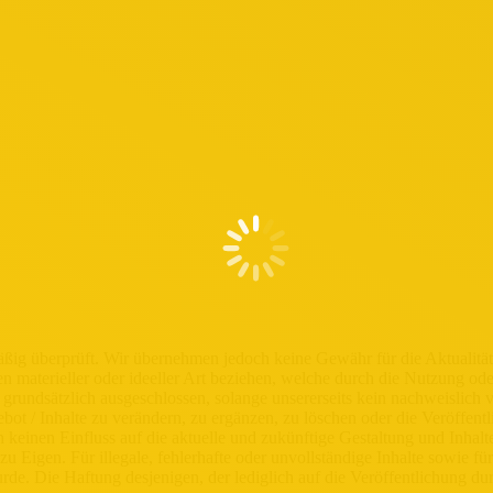
ßig überprüft. Wir übernehmen jedoch keine Gewähr für die Aktualität, R
n materieller oder ideeller Art beziehen, welche durch die Nutzung od
grundsätzlich ausgeschlossen, solange unsererseits kein nachweislich v
ot / Inhalte zu verändern, zu ergänzen, zu löschen oder die Veröffentl
keinen Einfluss auf die aktuelle und zukünftige Gestaltung und Inhalte 
 zu Eigen. Für illegale, fehlerhafte oder unvollständige Inhalte sowie
urde. Die Haftung desjenigen, der lediglich auf die Veröffentlichung du