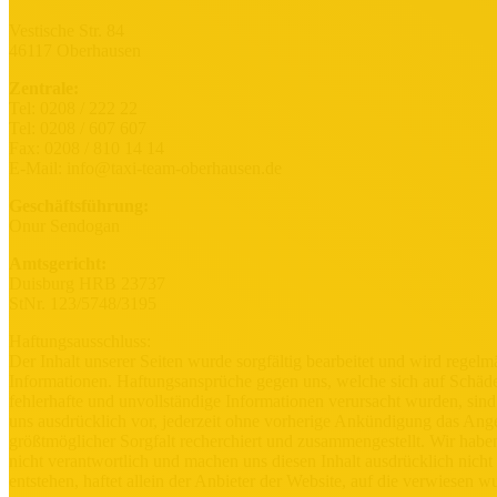
Vestische Str. 84
46117 Oberhausen
Zentrale:
Tel: 0208 / 222 22
Tel: 0208 / 607 607
Fax: 0208 / 810 14 14
E-Mail:
info@taxi-team-oberhausen.de
Geschäftsführung:
Onur Sendogan
Amtsgericht:
Duisburg HRB 23737
StNr. 123/5748/3195
Haftungsausschluss:
Der Inhalt unserer Seiten wurde sorgfältig bearbeitet und wird regelmä
Informationen. Haftungsansprüche gegen uns, welche sich auf Schäde
fehlerhafte und unvollständige Informationen verursacht wurden, sind 
uns ausdrücklich vor, jederzeit ohne vorherige Ankündigung das Angeb
größtmöglicher Sorgfalt recherchiert und zusammengestellt. Wir haben 
nicht verantwortlich und machen uns diesen Inhalt ausdrücklich nicht
entstehen, haftet allein der Anbieter der Website, auf die verwiesen w